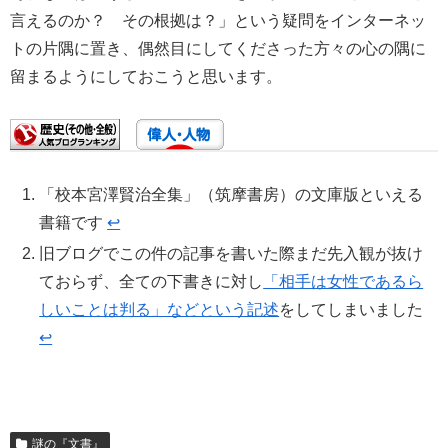
言えるのか？ その根拠は？」という疑問をインターネッ
トの片隅に置き、偶然目にしてくださった方々の心の隅に
留まるようにしておこうと思います。
「校本宮澤賢治全集」（筑摩書房）の文庫版といえる
書籍です
↩︎
旧ブログでこの件の記事を書いた際まだ先入観が抜け
ておらず、全ての下書きに対し
「相手は女性であるら
しいことは判る」などという記述
をしてしまいました
↩︎
謎の『文書』