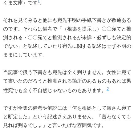
1
くま文庫）です
。
それを見てみると他にも宛先不明の手紙下書きが数通ある
のです。それらは備考で「（根拠を提示し）〇〇宛てと推
測される・〇〇宛てと推測されるが未詳・必ずしも決定的
でない」と記述していたり宛先に関する記述はせず不明の
ままにしています。
当記事で扱う下書きも宛先は全く判りません。女性に宛て
て書いたのだろうと推測される箇所のあるものもあれば男
2
性宛でも全く不自然じゃないものもあります。
ですが全集の備考や解説には「何を根拠として露さん宛て
と断定した」という記述さえありません。「言わなくても
見れば判るでしょ」と言いたげな雰囲気です。