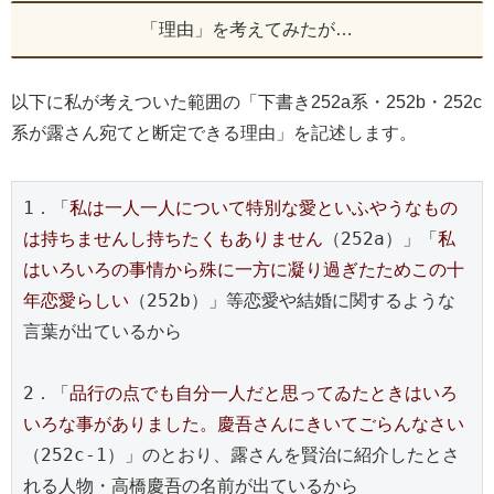
「理由」を考えてみたが…
以下に私が考えついた範囲の「下書き252a系・252b・252c
系が露さん宛てと断定できる理由」を記述します。
1．「
私は一人一人について特別な愛といふやうなもの
は持ちませんし持ちたくもありません
（252a）」「
私
はいろいろの事情から殊に一方に凝り過ぎたためこの十
年恋愛らしい
（252b）」等恋愛や結婚に関するような
言葉が出ているから
2．「
品行の点でも自分一人だと思ってゐたときはいろ
いろな事がありました。慶吾さんにきいてごらんなさい
（252c-1）」のとおり、露さんを賢治に紹介したとさ
れる人物・高橋慶吾の名前が出ているから