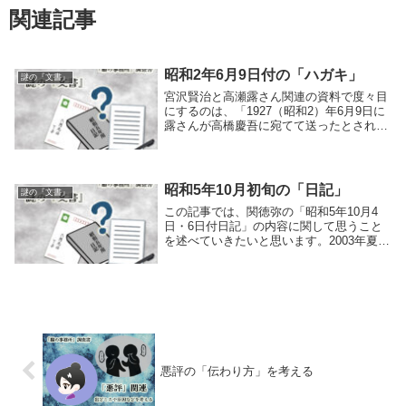
関連記事
昭和2年6月9日付の「ハガキ」
謎の『文書』
宮沢賢治と高瀬露さん関連の資料で度々目
にするのは、「1927（昭和2）年6月9日に
露さんが高橋慶吾に宛てて送ったとされる
ハガキ」です。当記事ではこのハガキの内
容について色々考えてみたいと思います。
内容に対して抱いた感想まずはハガキの内
容を引...
昭和5年10月初旬の「日記」
謎の『文書』
この記事では、関徳弥の「昭和5年10月4
日・6日付日記」の内容に関して思うこと
を述べていきたいと思います。2003年夏に
見つかった日記関徳弥の昭和5年の日記と
いうのは、2003（平成15）年7月28日に北
上市の古書店で発見された冊子です。そ...
悪評の「伝わり方」を考える