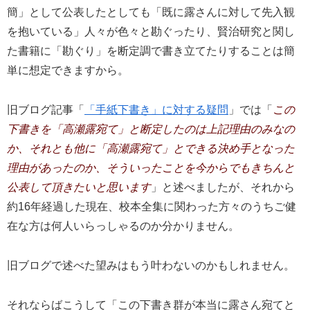
簡」として公表したとしても「既に露さんに対して先入観
を抱いている」人々が色々と勘ぐったり、賢治研究と関し
た書籍に「勘ぐり」を断定調で書き立てたりすることは簡
単に想定できますから。
旧ブログ記事「
「手紙下書き」に対する疑問
」では「
この
下書きを「高瀬露宛て」と断定したのは上記理由のみなの
か、それとも他に「高瀬露宛て」とできる決め手となった
理由があったのか、そういったことを今からでもきちんと
公表して頂きたいと思います
」と述べましたが、それから
約16年経過した現在、校本全集に関わった方々のうちご健
在な方は何人いらっしゃるのか分かりません。
旧ブログで述べた望みはもう叶わないのかもしれません。
それならばこうして「この下書き群が本当に露さん宛てと