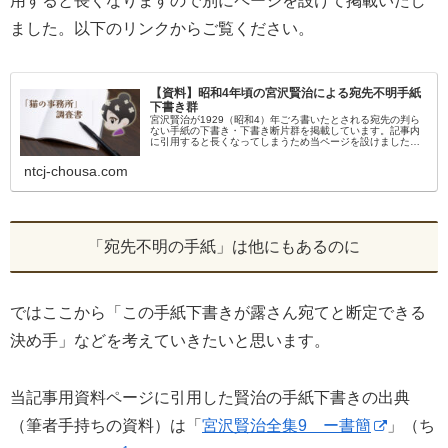
用すると長くなりますので別にページを設けて掲載いたし
ました。以下のリンクからご覧ください。
【資料】昭和4年頃の宮沢賢治による宛先不明手紙
下書き群
宮沢賢治が1929（昭和4）年ごろ書いたとされる宛先の判ら
ない手紙の下書き・下書き断片群を掲載しています。記事内
に引用すると長くなってしまうため当ページを設けました。
手紙下書き252a系（手紙下書き252a）お手紙拝見いたしま
した。法華をご...
ntcj-chousa.com
「宛先不明の手紙」は他にもあるのに
ではここから「この手紙下書きが露さん宛てと断定できる
決め手」などを考えていきたいと思います。
当記事用資料ページに引用した賢治の手紙下書きの出典
（筆者手持ちの資料）は「
宮沢賢治全集9 ー書簡
」（ち