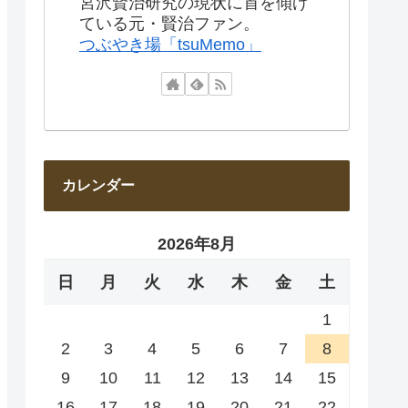
宮沢賢治研究の現状に首を傾げ
ている元・賢治ファン。
つぶやき場「tsuMemo」
カレンダー
2026年8月
日
月
火
水
木
金
土
1
2
3
4
5
6
7
8
9
10
11
12
13
14
15
16
17
18
19
20
21
22