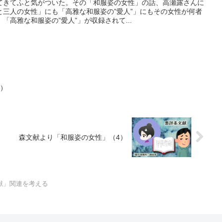
てきてふと気がついた。その「和服姿の女性」の話、高瀬露さんに
と三人の女性」にも「高雅な和服姿の”愛人”」にもその女性が何者
「高雅な和服姿の”愛人”」が収録されて...
2）
森文献より「和服姿の女性」（4）
献」関連を考える