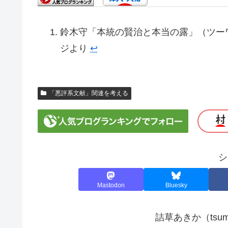
鈴木守「本統の賢治と本当の露」（ツーワン
ジより
↩︎
「悪評系文献」関連を考える
シ
Mastodon
Bluesky
詰草あきか（tsu