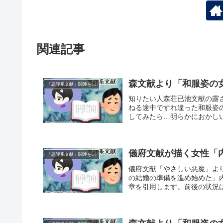
関連記事
森文献より「和服姿の
「悪評系文献」関連を考える
知りたい人森荘已池文献の露
ねる途中ですれ違った和服姿
してみたら…明らかにおかしい
儀府文献が描く女性「
「悪評系文献」関連を考える
儀府文献「やさしい悪魔」よ
の結婚の準備を進め始めた」
章を引用します。前後の状況は