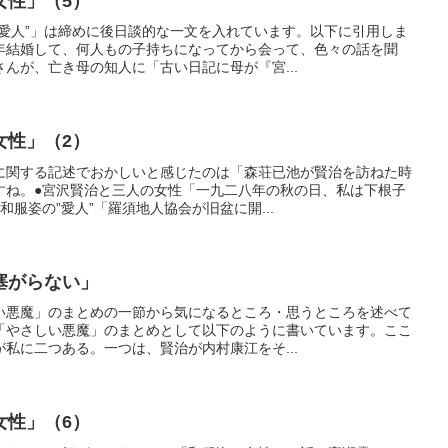
女性」（5）
”愛人”」は締めに後日談的な一文を入れています。以下に引用しま
年結婚して、何人もの子持ちになってから会って、色々の話を聞
んが、亡き母の知人に「古い日記に母が『宮...
女性」（2）
に関する記述でおかしいと感じたのは「森荘已池が賢治を訪ねた時
すね。●宮沢賢治と三人の女性「一九二八年の秋の日、私は下根子
服姿の”愛人”「羅須地人協会が旧盆に開...
塞がらない」
い悪魔」のまとめの一節から気になるところ・思うところを述べて
「やさしい悪魔」のまとめとして以下のように書いています。ここ
私に二つある。一つは、賢治が内村康江をそ...
女性」（6）