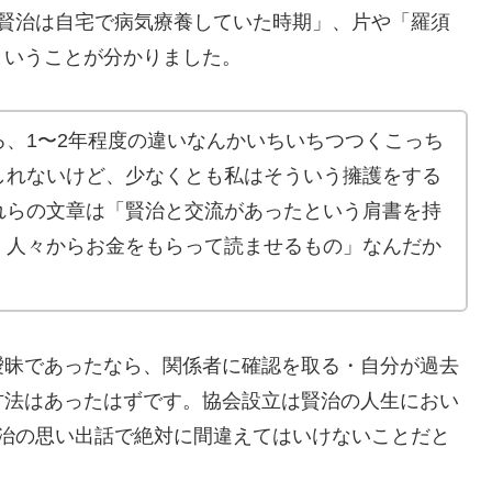
「賢治は自宅で病気療養していた時期」、片や「羅須
ということが分かりました。
、1〜2年程度の違いなんかいちいちつつくこっち
しれないけど、少なくとも私はそういう擁護をする
れらの文章は「賢治と交流があったという肩書を持
・人々からお金をもらって読ませるもの」なんだか
曖昧であったなら、関係者に確認を取る・自分が過去
方法はあったはずです。協会設立は賢治の人生におい
賢治の思い出話で絶対に間違えてはいけないことだと