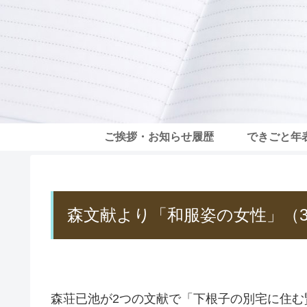
ご挨拶・お知らせ履歴
できごと年
森文献より「和服姿の女性」（
森荘已池が2つの文献で「下根子の別宅に住