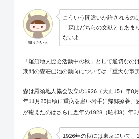
こういう間違いが許されるの
「森はどちらの文献ともあま
ないよ。
知りたい人
「羅須地人協会活動中の秋」として適切なのは19
期間の森荘已池の動向については「重大な事
森は羅須地人協会設立の1926（大正15）年
年11月25日頃に重病を患い岩手に帰郷療養、
が癒えたのはさらに翌年の1928（昭和3）年
1926年の秋には東京にいて、