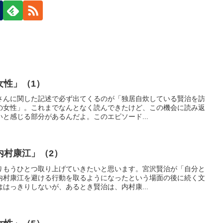
女性」（1）
さんに関した記述で必ず出てくるのが「独居自炊している賢治を訪
の女性」。これまでなんとなく読んできたけど、この機会に読み返
と感じる部分があるんだよ。このエピソード...
内村康江」（2）
りもうひとつ取り上げていきたいと思います。宮沢賢治が「自分と
内村康江を避ける行動を取るようになったという場面の後に続く文
はっきりしないが、あるとき賢治は、内村康...