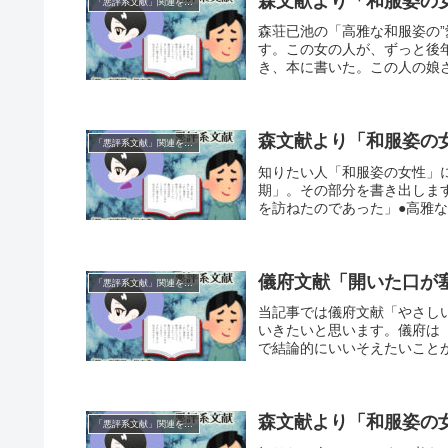
森文献より「和服姿の
「悪評系文献」関連を考える
森荘已池の「高雅な和服姿の
す。この女の人が、ずっと後
き、本に書いた。この人の娘さ
森文献より「和服姿の
「悪評系文献」関連を考える
知りたい人「和服姿の女性」
期」。その部分を書き出しま
を訪ねたのであった」●高雅な和
儀府文献「開いた口が
「悪評系文献」関連を考える
当記事では儀府文献「やさし
いきたいと思います。儀府は
で結論的にいいそえたいことが
森文献より「和服姿の
「悪評系文献」関連を考える