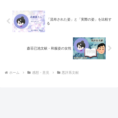
を抜き出し、意見・感想を述べていきま
す...
「流布された姿」と「実際の姿」を比較す
る
森荘已池文献・和服姿の女性
ホーム
感想・意見
悪評系文献