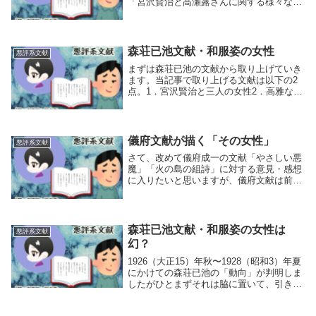
「宮沢賢治と高瀬露さんに関する様々な
話」への意見と感想を述べていきます。当
記事では「両文献の良い点と問題点」「文
献の内容以外に気になったこと」を記して
いきたいと思い...
森荘已池文献・和服姿の女性
悪評系文献
まずは森荘已池の文献から取り上げていき
ます。当記事で取り上げる文献は以下の2
点。1．宮沢賢治と三人の女性2．高雅な和
服姿の”愛人”1は1974（昭和49）年・津軽
書房出版の「宮沢賢治の肖像」に収録され
ており、初出は1949（昭和24）年です...
儀府文献が描く「その女性」
悪評系文献
さて、改めて儀府成一の文献「やさしい悪
魔」「火の島の組詩」に対する意見・感想
に入りたいと思いますが、儀府文献は前記
事でも書いた通り「読み応えがあり過ぎ
る」内容、特に「やさしい悪魔」は森荘已
池の文献を大きく膨らませて派手なデコレ
ーションを施し...
森荘已池文献・和服姿の女性は
悪評系文献
幻？
1926（大正15）年秋〜1928（昭和3）年夏
にかけての森荘已池の「動向」が判明しま
したがひとまずそれは脇に置いて、引き続
き森の文献「宮沢賢治と三人の女性」「高
雅な和服姿の”愛人”」より気になるところ