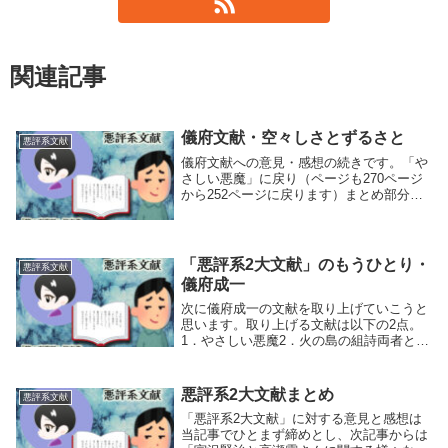
関連記事
儀府文献・空々しさとずるさと
悪評系文献
儀府文献への意見・感想の続きです。「や
さしい悪魔」に戻り（ページも270ページ
から252ページに戻ります）まとめ部分の
気になる箇所、「火の島の組詩」の記述か
ら儀府文献に思うところを述べていきたい
と思います。空いた口が塞がらない儀府は
「やさし...
「悪評系2大文献」のもうひとり・
悪評系文献
儀府成一
次に儀府成一の文献を取り上げていこうと
思います。取り上げる文献は以下の2点。
1．やさしい悪魔2．火の島の組詩両者とも
1972（昭和47）年・芸術生活社出版の「宮
沢賢治 ●その愛と性」という書籍に収録
されています。1は約43ページにわたっ
悪評系2大文献まとめ
悪評系文献
て、...
「悪評系2大文献」に対する意見と感想は
当記事でひとまず締めとし、次記事からは