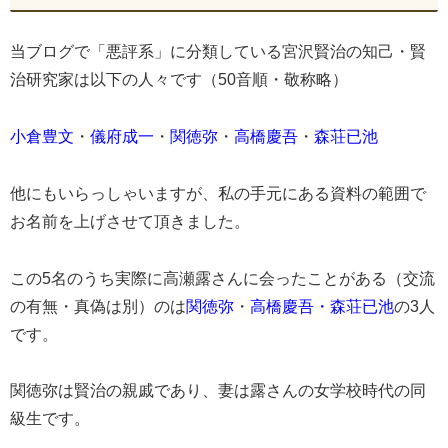
当ブログで「悪評系」に分類している宮沢賢治の知己・賢
治研究家は以下の人々です（50音順・敬称略）
小倉豊文
・
儀府成一
・
関徳弥
・
高橋慶吾
・
森荘已池
他にもいらっしゃいますが、私の手元にある資料の範囲で
お名前を上げさせて頂きました。
この5名のうち実際に高瀬露さんに会ったことがある（交流
の有無・真偽は別）のは
関徳弥
・
高橋慶吾・森荘已池
の3人
です。
関徳弥は賢治の親戚であり、妻は露さんの女学校時代の同
級生です。