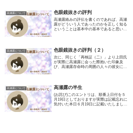
須地人協会に通っていた時代に一番近い彼
女の姿が一部分かるので引用します。遠野
市上郷小学校...
色眼鏡抜きの評判
高瀬露について
高瀬露絡みの評伝を書くのであれば、高瀬
露がどういう人であったのかを正しく知る
ということは基本中の基本であると思いま
す。しかし、彼女の悪評を撒いていた評伝
本はもちろん、近年になって出てきた彼女
を弁護しようとする姿勢の評伝本ですらそ
れを怠ってい...
色眼鏡抜きの評判（２）
高瀬露について
次に、同じく「再検証（二）」より上田氏
が実際に高瀬露に会った際抱いた印象及
び、高瀬露存命時の周囲の人々の彼女に対
する評判を記している部分を引用します。
わたしが初めて高瀬露にあったのは、一九
五三年(昭和28年)十月二十六日盛岡のお城
下の岩手教...
高瀬露の半生
高瀬露について
(お詫び)このエントリは、順番上日付を５
月19日としておりますが実際は記載忘れに
気付いた本日６月19日に記載いたしまし
た。こちらの不手際によりご不便をかけま
したことを深くお詫びいたします。今回
は、上田哲氏の論文「「宮澤賢治論」の再
検証（二）...