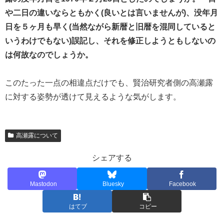
や二日の違いならともかく(良いとは言いませんが)、没年月
日を５ヶ月も早く(当然ながら新暦と旧暦を混同していると
いうわけでもない)誤記し、それを修正しようともしないの
は何故なのでしょうか。
このたった一点の相違点だけでも、賢治研究者側の高瀬露
に対する姿勢が透けて見えるような気がします。
高瀬露について
シェアする
Mastodon
Bluesky
Facebook
はてブ
コピー