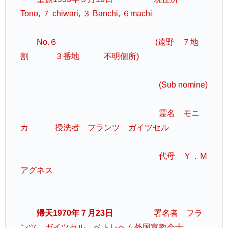
Tono, ７ chiwari, ３ Banchi, ６machi
No.６ (遠野 ７地
割 ３番地 不明個所)
(Sub nomine)
霊名 モニ
カ 授洗者 フランツ ガイツセル
代母 Ｙ．Ｍ
アグネス
帰天1970年７月23日
署名者 フラ
ンツ ガイツセル ベトレヘム外国宣教会士