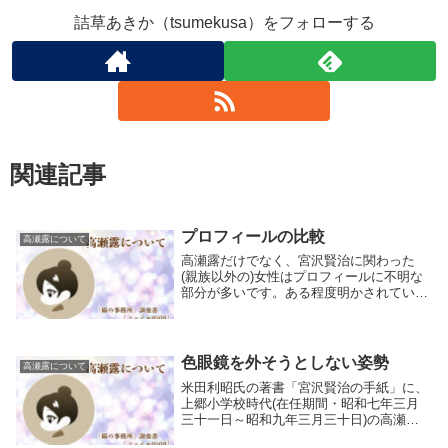
詰草あきか（tsumekusa）をフォローする
関連記事
プロフィールの比較
高瀬露について
高瀬露だけでなく、宮沢賢治に関わった
(親族以外の)女性はプロフィールに不明な
部分が多いです。ある程度明かされている
のは高瀬露と、賢治の想い人だとされてい
る伊藤チヱだけでしょう。このエントリで
は、高瀬露のプロフィールの資料を比較し
たいと思いま...
色眼鏡を外そうとしない姿勢
高瀬露について
米田利昭氏の著書「宮沢賢治の手紙」に、
上郷小学校時代(在任期間・昭和七年三月
三十一日～昭和九年三月三十日)の高瀬露
の教え子さんの証言が掲載されており、羅