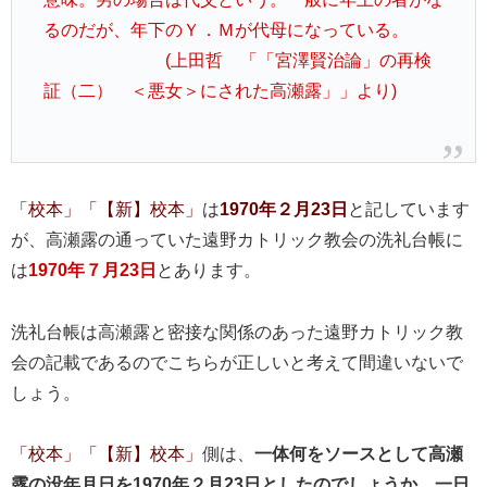
るのだが、年下のＹ．Ｍが代母になっている。
(上田哲 「「宮澤賢治論」の再検
証（二） ＜悪女＞にされた高瀬露」」より)
「校本」「【新】校本」
は
1970年２月23日
と記しています
が、高瀬露の通っていた遠野カトリック教会の洗礼台帳に
は
1970年７月23日
とあります。
洗礼台帳は高瀬露と密接な関係のあった遠野カトリック教
会の記載であるのでこちらが正しいと考えて間違いないで
しょう。
「校本」「【新】校本」
側は、
一体何をソースとして高瀬
露の没年月日を1970年２月23日としたのでしょうか。一日